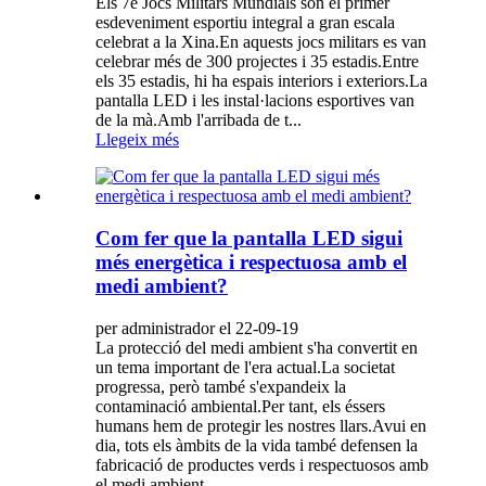
Els 7è Jocs Militars Mundials són el primer
esdeveniment esportiu integral a gran escala
celebrat a la Xina.En aquests jocs militars es van
celebrar més de 300 projectes i 35 estadis.Entre
els 35 estadis, hi ha espais interiors i exteriors.La
pantalla LED i les instal·lacions esportives van
de la mà.Amb l'arribada de t...
Llegeix més
Com fer que la pantalla LED sigui
més energètica i respectuosa amb el
medi ambient?
per administrador el 22-09-19
La protecció del medi ambient s'ha convertit en
un tema important de l'era actual.La societat
progressa, però també s'expandeix la
contaminació ambiental.Per tant, els éssers
humans hem de protegir les nostres llars.Avui en
dia, tots els àmbits de la vida també defensen la
fabricació de productes verds i respectuosos amb
el medi ambient...