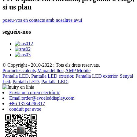
si us plau
poseu-vos en contacte amb nosaltres avui
segueix-nos
© Copyright - 2010-2022 : Tots els drets reservats.
Productes calents
-
Mapa del lloc
-
AMP Mobile
Pantalla LED
,
Pantalla LED exterior
,
Pantalla LED exterior
,
Senyal
Led
,
Pantalla LED
,
Pantalla LED
,
Envia un correu electrònic
Email:order@avoeleddisplay.com
+86 13534296317
conduït per avoe