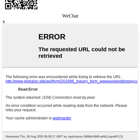
WeChat
x