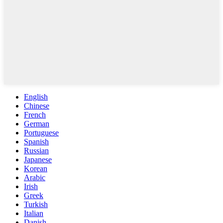
English
Chinese
French
German
Portuguese
Spanish
Russian
Japanese
Korean
Arabic
Irish
Greek
Turkish
Italian
Danish