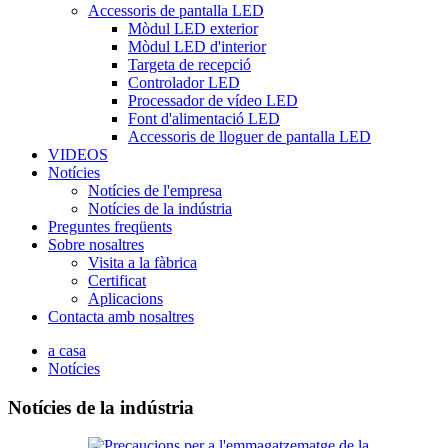
Accessoris de pantalla LED
Mòdul LED exterior
Mòdul LED d'interior
Targeta de recepció
Controlador LED
Processador de vídeo LED
Font d'alimentació LED
Accessoris de lloguer de pantalla LED
VIDEOS
Notícies
Notícies de l'empresa
Notícies de la indústria
Preguntes freqüents
Sobre nosaltres
Visita a la fàbrica
Certificat
Aplicacions
Contacta amb nosaltres
a casa
Notícies
Notícies de la indústria