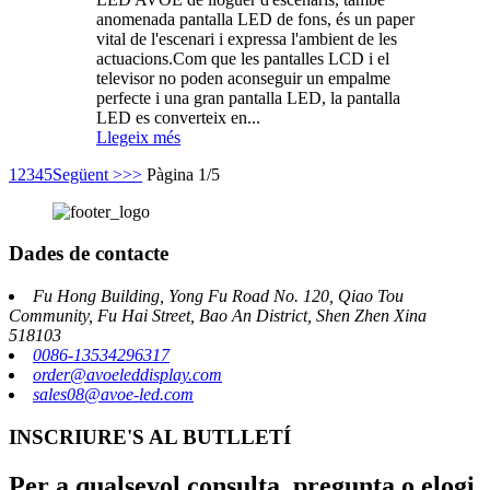
anomenada pantalla LED de fons, és un paper
vital de l'escenari i expressa l'ambient de les
actuacions.Com que les pantalles LCD i el
televisor no poden aconseguir un empalme
perfecte i una gran pantalla LED, la pantalla
LED es converteix en...
Llegeix més
1
2
3
4
5
Següent >
>>
Pàgina 1/5
Dades de contacte
Fu Hong Building, Yong Fu Road No. 120, Qiao Tou
Community, Fu Hai Street, Bao An District, Shen Zhen Xina
518103
0086-13534296317
order@avoeleddisplay.com
sales08@avoe-led.com
INSCRIURE'S AL BUTLLETÍ
Per a qualsevol consulta, pregunta o elogi,