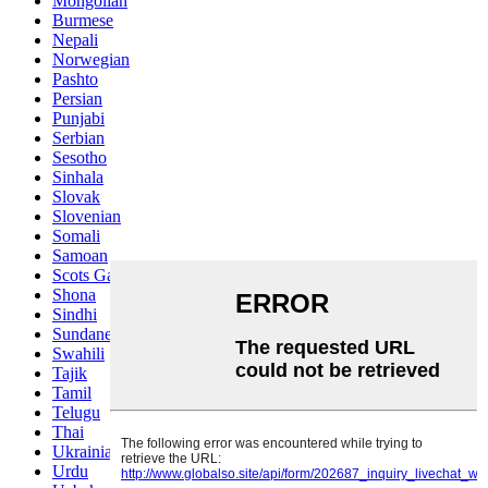
Mongolian
Burmese
Nepali
Norwegian
Pashto
Persian
Punjabi
Serbian
Sesotho
Sinhala
Slovak
Slovenian
Somali
Samoan
Scots Gaelic
Shona
Sindhi
Sundanese
Swahili
Tajik
Tamil
Telugu
Thai
Ukrainian
Urdu