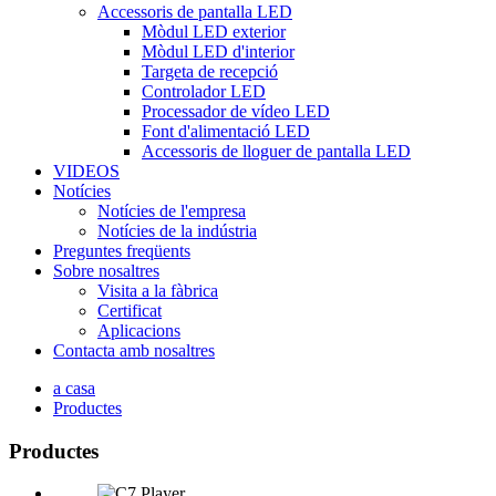
Accessoris de pantalla LED
Mòdul LED exterior
Mòdul LED d'interior
Targeta de recepció
Controlador LED
Processador de vídeo LED
Font d'alimentació LED
Accessoris de lloguer de pantalla LED
VIDEOS
Notícies
Notícies de l'empresa
Notícies de la indústria
Preguntes freqüents
Sobre nosaltres
Visita a la fàbrica
Certificat
Aplicacions
Contacta amb nosaltres
a casa
Productes
Productes