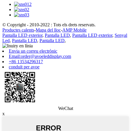
© Copyright - 2010-2022 : Tots els drets reservats.
Productes calents
-
Mapa del lloc
-
AMP Mobile
Pantalla LED exterior
,
Pantalla LED
,
Pantalla LED exterior
,
Senyal
Led
,
Pantalla LED
,
Pantalla LED
,
Envia un correu electrònic
Email:order@avoeleddisplay.com
+86 13534296317
conduït per avoe
WeChat
x