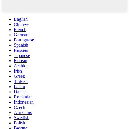
English
Chinese
French
German
Portuguese
Spanish
Russian
Japanese
Korean
Arabic
Irish
Greek
Turkish
Italian
Danish
Romanian
Indonesian
Czech
Afrikaans
Swedish
Polish
Basque