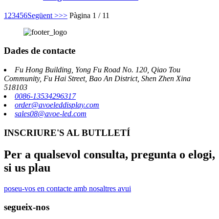
1
2
3
4
5
6
Següent >
>>
Pàgina 1 / 11
Dades de contacte
Fu Hong Building, Yong Fu Road No. 120, Qiao Tou
Community, Fu Hai Street, Bao An District, Shen Zhen Xina
518103
0086-13534296317
order@avoeleddisplay.com
sales08@avoe-led.com
INSCRIURE'S AL BUTLLETÍ
Per a qualsevol consulta, pregunta o elogi,
si us plau
poseu-vos en contacte amb nosaltres avui
segueix-nos