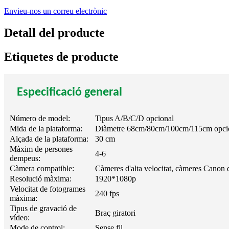
Envieu-nos un correu electrònic
Detall del producte
Etiquetes de producte
Especificació general
Número de model:
Tipus A/B/C/D opcional
Mida de la plataforma:
Diàmetre 68cm/80cm/100cm/115cm opci
Alçada de la plataforma:
30 cm
Màxim de persones
4-6
dempeus:
Càmera compatible:
Càmeres d'alta velocitat, càmeres Canon 
Resolució màxima:
1920*1080p
Velocitat de fotogrames
240 fps
màxima:
Tipus de gravació de
Braç giratori
vídeo:
Mode de control:
Sense fil