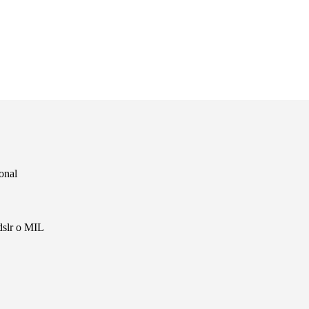
onal
dslr o MIL