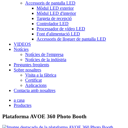
Accessoris de pantalla LED
Mòdul LED exterior
Mòdul LED d'interior
Targeta de recepció
Controlador LED
Processador de vídeo LED
Font d'alimentació LED
Accessoris de lloguer de pantalla LED
VIDEOS
Notícies
Notícies de l'empresa
Notícies de la indústria
Preguntes freqüents
Sobre nosaltres
Visita a la fàbrica
Certificat
Aplicacions
Contacta amb nosaltres
a casa
Productes
Plataforma AVOE 360 Photo Booth